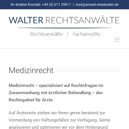
Zum
Ihr direkter Kontakt: +49 (0) 611 39811
|
mail@anwalt-wiesbaden.de
Inhalt
springen
Medizinrecht
Medizinrecht – spezialisiert auf Rechtsfragen im
Zusammenhang mit ärztlicher Behandlung –
das
Rechtsgebiet für Ärzte
Auf Ärzteseite stehen wir Ihnen gerne beratend zur
Vermeidung von Haftungsfällen zur Verfügung. Gerne
analysieren und optimieren wir vor dem Hintergrund