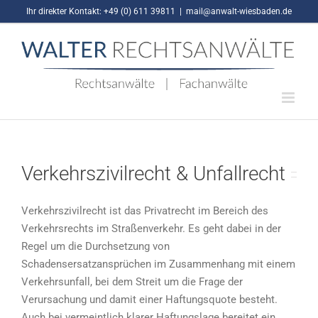
Zum
Ihr direkter Kontakt: +49 (0) 611 39811
|
mail@anwalt-wiesbaden.de
Inhalt
springen
Verkehrszivilrecht & Unfallrecht
Verkehrszivilrecht ist das Privatrecht im Bereich des
Verkehrsrechts im Straßenverkehr. Es geht dabei in der
Regel um die Durchsetzung von
Schadensersatzansprüchen im Zusammenhang mit einem
Verkehrsunfall, bei dem Streit um die Frage der
Verursachung und damit einer Haftungsquote besteht.
Auch bei vermeintlich klarer Haftungslage bereitet ein