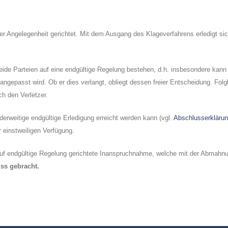
r Angelegenheit gerichtet. Mit dem Ausgang des Klageverfahrens erledigt sic
beide Parteien auf eine endgültige Regelung bestehen, d.h. insbesondere kann 
gepasst wird. Ob er dies verlangt, obliegt dessen freier Entscheidung. Folgli
ch den Verletzer.
derweitige endgültige Erledigung erreicht werden kann (vgl.
Abschlusserkläru
r einstweiligen Verfügung.
uf endgültige Regelung gerichtete Inanspruchnahme, welche mit der Abmahnung
ss gebracht.